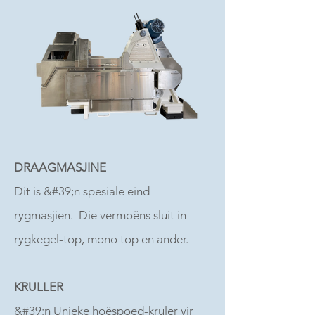
DRAAGMASJINE
Dit is &#39;n spesiale eind-
rygmasjien. Die vermoëns sluit in
rygkegel-top, mono top en ander.
KRULLER
&#39;n Unieke hoëspoed-kruler vir