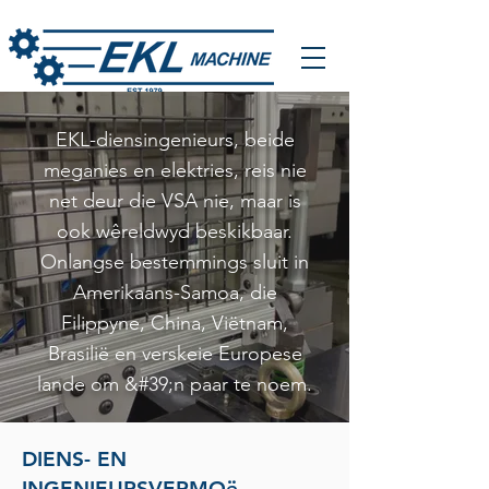
EKL-diensingenieurs, beide
meganies en elektries, reis nie
net deur die VSA nie, maar is
ook wêreldwyd beskikbaar.
Onlangse bestemmings sluit in
Amerikaans-Samoa, die
Filippyne, China, Viëtnam,
Brasilië en verskeie Europese
lande om &#39;n paar te noem.
DIENS- EN
INGENIEURSVERMOë